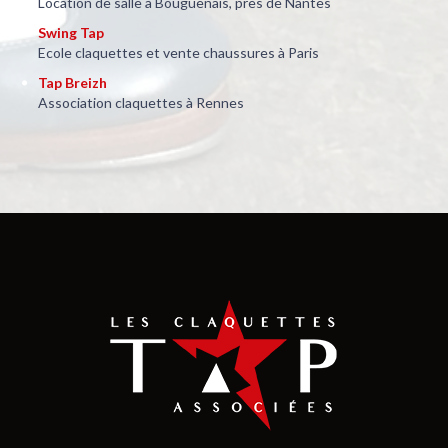
Le Studio De La Danse
Ecole de danse à Nantes
Les Tapageurs
Compagnie de claquettes
Misskiclak
Blog claquettes Villeneuve/lot
Monsieur Nours Production
Spectacles et concerts, du swing, des chansons, des
claquettes…
Prise de Step
Association claquettes à Limoges
Studio Pylônes – Bouguenais, Nantes
Location de salle à Bouguenais, près de Nantes
Swing Tap
Ecole claquettes et vente chaussures à Paris
Tap Breizh
Association claquettes à Rennes