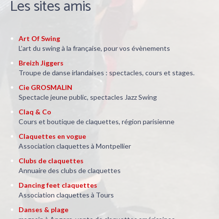
Contactez-nous
STUDIO PYLÔNES, 66 rue de la Paix
44340 BOUGUENAIS, LES COUËTS
claquettesassociees@gmail.com
02 40 65 92 01
Les sites amis
Art Of Swing
L’art du swing à la française, pour vos évènements
Breizh Jiggers