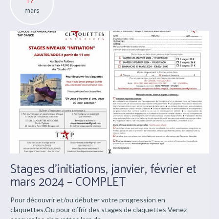
TAP DANCE RENDEZ-VOUS
18, 19 & 20 mai 2024 à Bouguenais
Agglomération nantaise (44)
Des cours pour tous, de la découverte au perfectionnement.
17
mars