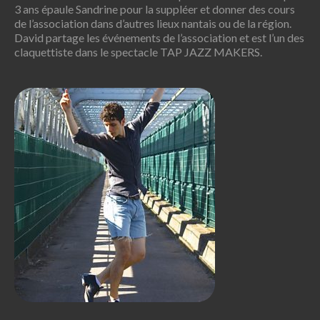
savoir-faire et communiquer sa bonne humeur de
passionnée.
David Pisani
Claquettiste et danseur depuis une douzaine d’année, David
s’est formé dans les écoles « Claquettes en vogue » de
Montpellier, « Swingtap » de Paris, aujourd’hui à Nantes
avec Sandrine et se perfectionne dans de nombreux stages.
Il a obtenu son EAT danse contemporaine en 2018 et depuis
3 ans épaule Sandrine pour la suppléer et donner des cours
de l’association dans d’autres lieux nantais ou de la région.
David partage les événements de l’association et est l’un des
claquettiste dans le spectacle TAP JAZZ MAKERS.