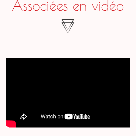
1
2
4
5
9
3
…
TOUTES LES ACTUALITÉS
les Claquettes
Associées en vidéo