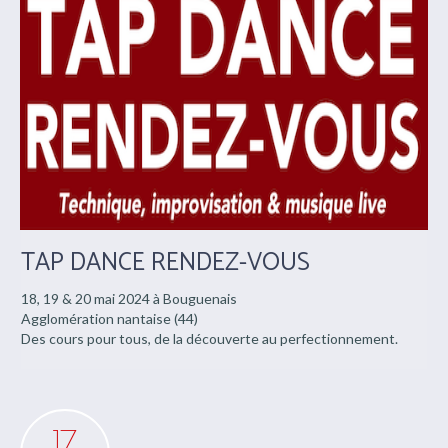
Actu des
claquettes
18
mai