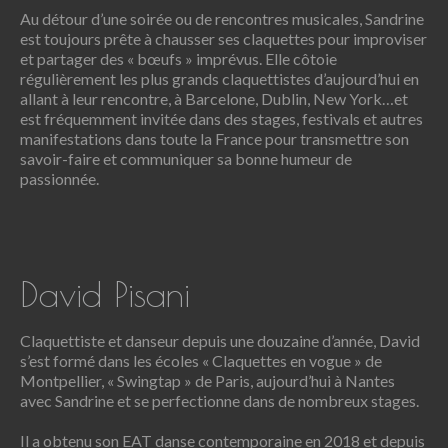
Sandrine Gautier
De formations diverses, Sandrine a développé et acquis une
expérience pédagogique très appréciée des élèves et
intervient auprès de tous les publics pour animer des cours
collectifs ou particuliers et former des artistes du spectacle.
Au détour d’une soirée ou de rencontres musicales, Sandrine
est toujours prête à chausser ses claquettes pour improviser
et partager des « bœufs » imprévus. Elle côtoie
régulièrement les plus grands claquettistes d’aujourd’hui en
allant à leur rencontre, à Barcelone, Dublin, New York…et
est fréquemment invitée dans des stages, festivals et autres
manifestations dans toute la France pour transmettre son