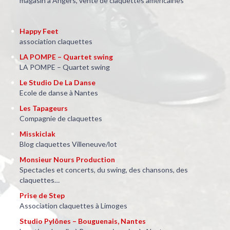
Troupe de danse irlandaises : spectacles, cours et stages.
Cie GROSMALIN
Spectacle jeune public, spectacles Jazz Swing
Claq & Co
Cours et boutique de claquettes, région parisienne
Claquettes en vogue
Association claquettes à Montpellier
Clubs de claquettes
Annuaire des clubs de claquettes
Dancing feet claquettes
Association claquettes à Tours
Danses & plage
magasin à Angers, vente de claquettes américaines
Happy Feet
association claquettes
LA POMPE – Quartet swing
LA POMPE – Quartet swing