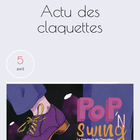
Actu des
claquettes
5
avril